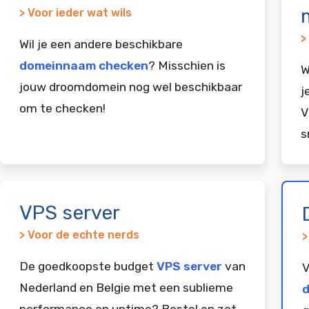
> Voor ieder wat wils
>
Wil je een andere beschikbare
domeinnaam checken
? Misschien is
W
jouw droomdomein nog wel beschikbaar
j
om te checken!
V
s
VPS server
> Voor de echte nerds
>
De goedkoopste budget
VPS server
van
V
Nederland en Belgie met een sublieme
d
performance en uptime? Bestel en zet