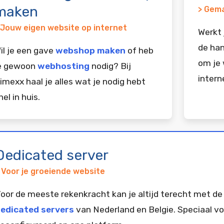
maken
> Gema
 Jouw eigen website op internet
Werkt 
de han
il je een gave
webshop maken
of heb
om je 
e gewoon
webhosting
nodig? Bij
intern
imexx haal je alles wat je nodig hebt
nel in huis.
Dedicated server
 Voor je groeiende website
oor de meeste rekenkracht kan je altijd terecht met de
edicated servers
van Nederland en Belgie. Speciaal vo