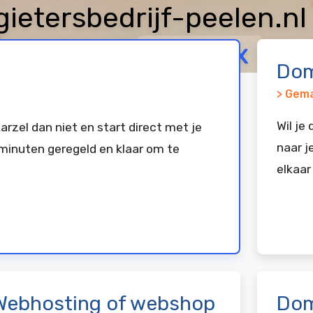
etersbedrijf-peelen.nl
arkeerd bij
Vimexx
Dom
> Gema
Wil je
arzel dan niet en start direct met je
naar j
minuten geregeld en klaar om te
elkaar
Webhosting of webshop
Dom